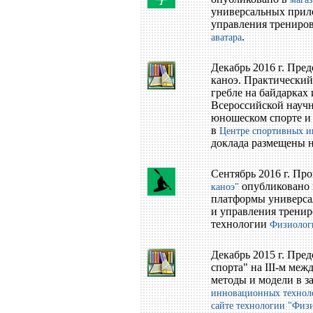
универсальных прил
управления трениров
.
аватара
Декабрь 2016 г. Пре
каноэ. Практический
гребле на байдарках 
Всероссийской научн
юношеском спорте и 
в
Центре спортивных и
доклада размещены 
Сентябрь 2016 г. П
опубликовано
каноэ"
платформы универса
и управления трениро
технологии
Физиологи
Декабрь 2015 г. Пре
спорта" на III-м ме
методы и модели в за
инновационных технол
сайте технологии "Физ