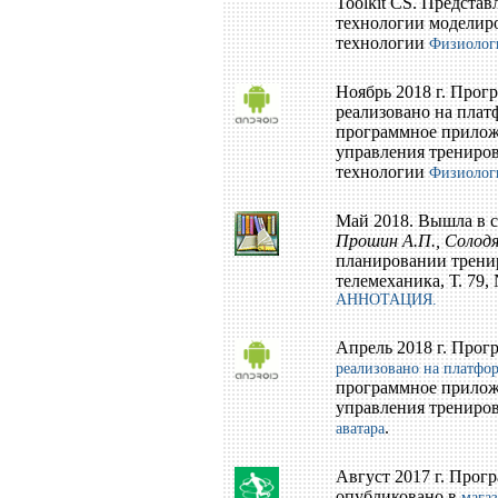
Toolkit CS. Предста
технологии моделиро
технологии
Физиологи
Ноябрь 2018 г. Про
реализовано на плат
программное прилож
управления тренировк
технологии
Физиологи
Май 2018. Вышла в с
Прошин А.П., Солод
планировании тренир
телемеханика, Т. 79, 
АННОТАЦИЯ
.
Апрель 2018 г. Про
реализовано на платфо
программное прилож
управления трениров
.
аватара
Август 2017 г. Про
опубликовано в
магаз