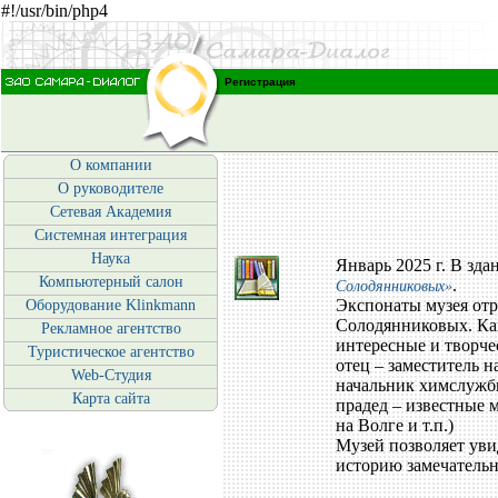
#!/usr/bin/php4
Регистрация
О компании
О руководителе
Сетевая Академия
Системная интеграция
Наука
Январь 2025 г. В зд
Компьютерный салон
.
Солодянниковых»
Экспонаты музея от
Оборудование Klinkmann
Солодянниковых. Ка
Рекламное агентство
интересные и творче
Туристическое агентство
отец – заместитель 
Web-Студия
начальник химслужбы
Карта сайта
прадед – известные 
на Волге и т.п.)
Музей позволяет уви
историю замечательн