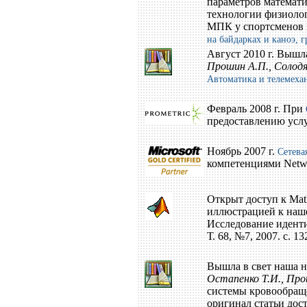
параметров математ
технологии физиолог
МПК у спортсменов
на байдарках и каноэ, 
Август 2010 г. Вышл
Прошин А.П., Солод
Автоматика и телемехан
Февраль 2008 г. При
предоставлению услу
Ноябрь 2007 г.
Сетева
компетенциями Network
Открыт доступ к Mat
иллюстрацией к наш
Исследование идент
Т. 68, №7, 2007. с. 1
Вышла в свет наша н
Остапенко Т.И., Про
системы кровообраще
оригинал статьи дос